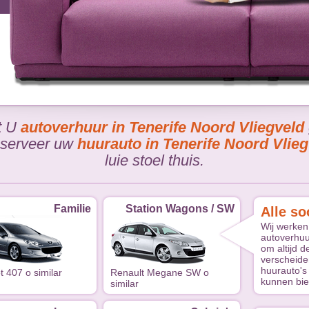
t U
autoverhuur in Tenerife Noord Vliegveld
Reserveer uw
huurauto in Tenerife Noord Vlieg
luie stoel thuis.
Familie
Station Wagons / SW
Alle so
Wij werken
autoverhuu
om altijd d
verscheide
huurauto's 
 407 o similar
Renault Megane SW o
kunnen bie
similar