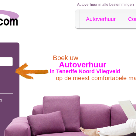
Autoverhuur in alle bestemmingen
Autoverhuur
Co
Boek uw
Autoverhuur
in Tenerife Noord Vliegveld
op de meest comfortabele ma
g