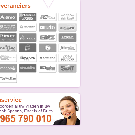
everanciers
nservice
oorden al uw vragen in uw
aal: Spaans, Engels of Duits.