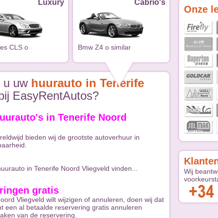
Luxury
Cabrio's
Onze l
es CLS o
Bmw Z4 o similar
s u uw
huurauto in Tenerife
bij EasyRentAutos?
uurauto's in Tenerife Noord
eldwijd bieden wij de grootste autoverhuur in
baarheid.
Klante
urauto in Tenerife Noord Vliegveld vinden...
Wij beantw
voorkeurst
ringen gratis
oord Vliegveld wilt wijzigen of annuleren, doen wij dat
t een al betaalde reservering gratis annuleren
aken van de reservering.