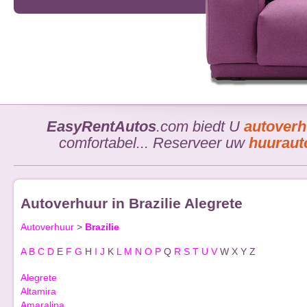
EasyRentAutos
.com biedt U
autoverh
comfortabel... Reserveer uw
huurauto
Autoverhuur in Brazilie Alegrete
Autoverhuur
>
Brazilie
A
B
C
D
E
F
G
H
I
J
K
L
M
N
O
P
Q
R
S
T
U
V
W
X
Y
Z
Alegrete
Altamira
Amaralina