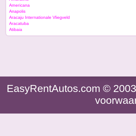
Americana
Anapolis
Aracaju Internationale Vliegveld
Aracatuba
Atibaia
EasyRentAutos.com
© 2003 
voorwaa