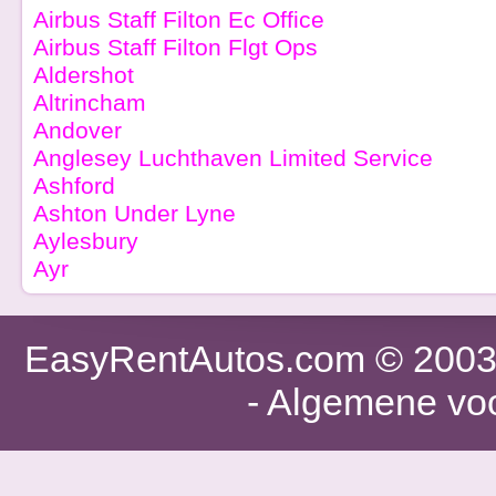
Airbus Staff Filton Ec Office
Airbus Staff Filton Flgt Ops
Aldershot
Altrincham
Andover
Anglesey Luchthaven Limited Service
Ashford
Ashton Under Lyne
Aylesbury
Ayr
EasyRentAutos.com
© 2003 
-
Algemene vo