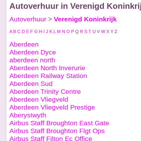
Autoverhuur in Verenigd Koninkri
Autoverhuur
>
Verenigd Koninkrijk
A
B
C
D
E
F
G
H
I
J
K
L
M
N
O
P
Q
R
S
T
U
V
W
X
Y
Z
Aberdeen
Aberdeen Dyce
aberdeen north
Aberdeen North Inverurie
Aberdeen Railway Station
Aberdeen Sud
Aberdeen Trinity Centre
Aberdeen Vliegveld
Aberdeen Vliegveld Prestige
Aberystwyth
Airbus Staff Broughton East Gate
Airbus Staff Broughton Flgt Ops
Airbus Staff Filton Ec Office