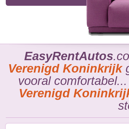
EasyRentAutos
.c
Verenigd Koninkrijk
g
vooral comfortabel.
Verenigd Koninkrij
st